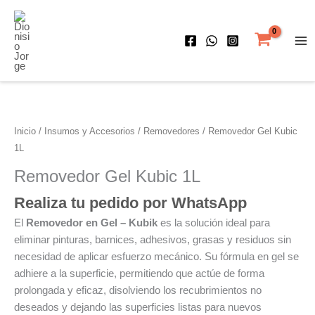
Removedor Gel Kubic 1L
Ir
al
contenido
Inicio
/
Insumos y Accesorios
/
Removedores
/ Removedor Gel Kubic
1L
Removedor Gel Kubic 1L
Realiza tu pedido por WhatsApp
El
Removedor en Gel – Kubik
es la solución ideal para
eliminar pinturas, barnices, adhesivos, grasas y residuos sin
necesidad de aplicar esfuerzo mecánico. Su fórmula en gel se
adhiere a la superficie, permitiendo que actúe de forma
prolongada y eficaz, disolviendo los recubrimientos no
deseados y dejando las superficies listas para nuevos