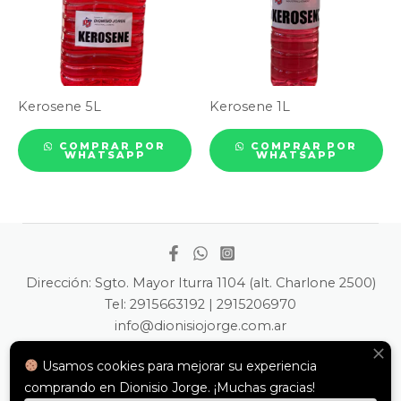
Kerosene 5L
Kerosene 1L
COMPRAR POR
COMPRAR POR
WHATSAPP
WHATSAPP
Dirección: Sgto. Mayor Iturra 1104 (alt. Charlone 2500)
Tel: 2915663192 | 2915206970
info@dionisiojorge.com.ar
administracion@dionisiojorge.com.ar
Usamos cookies para mejorar su experiencia
Copyright © 2026 Dionisio Jorge
comprando en Dionisio Jorge. ¡Muchas gracias!
Si le interesa conocer una
web de Autoconocimiento